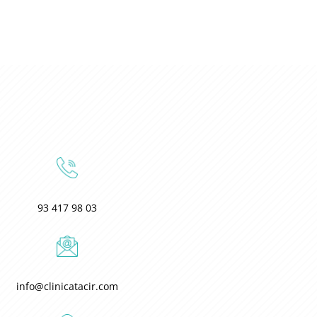
93 417 98 03
info@clinicatacir.com