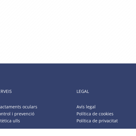
ERVEIS
LEGAL
ractaments oculars
Avís legal
ntrol i prevenció
Política de cookies
tètica ulls
Política de privacitat