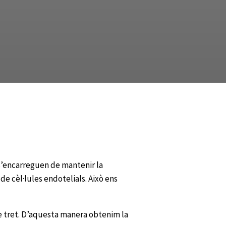
e s’encarreguen de mantenir la
e cèl·lules endotelials. Això ens
le tret. D’aquesta manera obtenim la