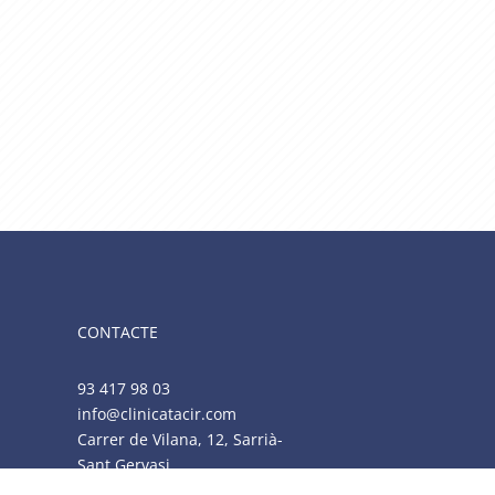
CONTACTE
93 417 98 03
info@clinicatacir.com
Carrer de Vilana, 12, Sarrià-
Sant Gervasi
08022 Barcelona, Spain