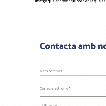
imatge que apareix aquí sota en la que es m
Contacta amb no
Nom complet
*
Correu electrónic
*
Missatge