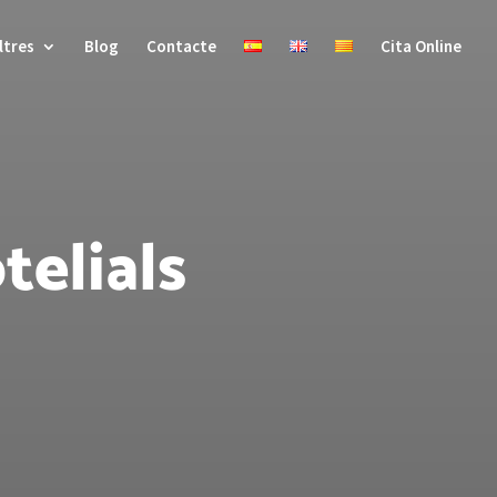
ltres
Blog
Contacte
Cita Online
telials