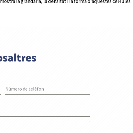
ostra la grandària, la densitat i la forma d’aquestes cèl·lules.
saltres
Número de telèfon