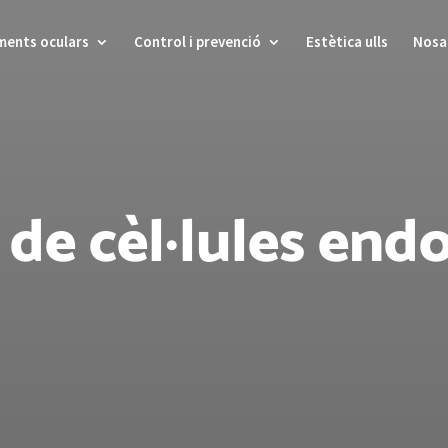
ments oculars
Control i prevenció
Estètica ulls
Nosa
e cèl·lules endo