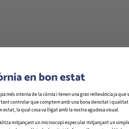
rnia en bon estat
capa més interna de la còrnia i tenen una gran rellevància ja qu
ortant controlar que comptem amb una bona densitat i qualitat d
 estat, la qual cosa va lligat amb la nostra agudesa visual.
realitza mitjançant un microscopi especular mitjançant un simp