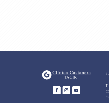
S
T
Co
Es